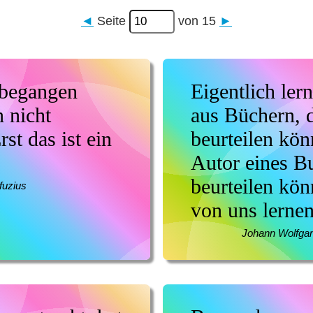
◄
Seite
von 15
►
 begangen
Eigentlich ler
 nicht
aus Büchern, d
rst das ist ein
beurteilen kön
Autor eines B
beurteilen kö
fuzius
von uns lernen
Johann Wolfga