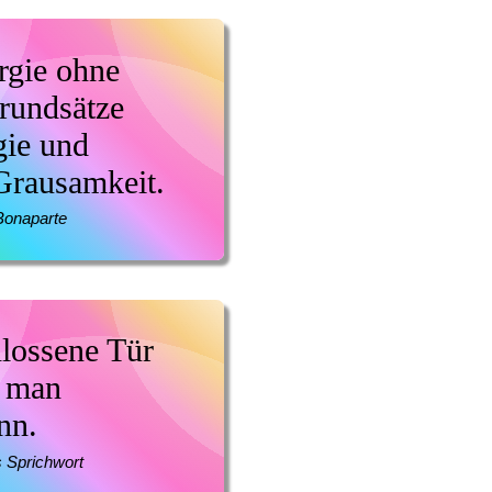
rgie ohne
rundsätze
ie und
Grausamkeit.
Bonaparte
hlossene Tür
e man
nn.
 Sprichwort