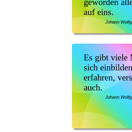
geworden alle
auf eins.
Johann Wolfg
Es gibt viele
sich einbilde
erfahren, ver
auch.
Johann Wolfg