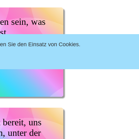
en sein, was
st.
dha
ren Sie den Einsatz von Cookies.
 bereit, uns
n, unter der