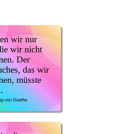
nen wir nur
ie wir nicht
nen. Der
uches, das wir
nnen, müsste
.
ng von Goethe