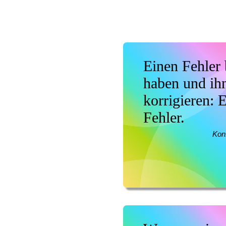
Einen Fehler
haben und ihn
korrigieren: E
Fehler.
Kon