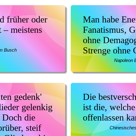
d früher oder
Man habe Ene
t – meistens
Fanatismus, G
ohne Demagog
Strenge ohne 
lm Busch
Napoleon 
ten gedenk'
Die bestversc
lieder gelenkig
ist die, welch
. Doch die
offenlassen ka
rüber, steif
Chinesisches