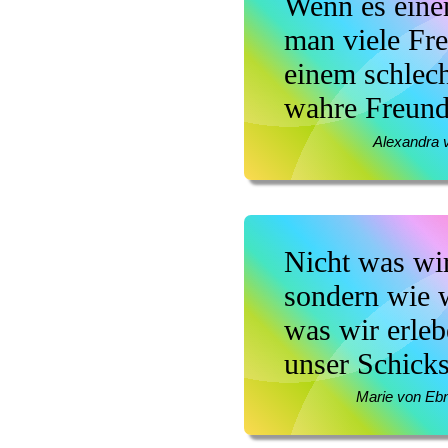
Wenn es einem
man viele Fr
einem schlech
wahre Freund
Alexandra 
Nicht was wir
sondern wie 
was wir erle
unser Schicks
Marie von Eb