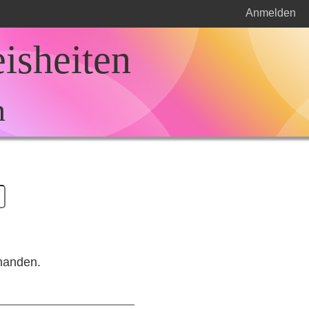
Anmelden
eisheiten
n
handen.