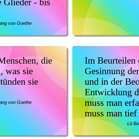
 Glieder - bis
ang von Goethe
 Menschen, die
Im Beurteilen 
n, was sie
Gesinnung de
stünden sie
und in der Be
Entwicklung d
muss man erfa
ang von Goethe
muss man tief 
Lü B