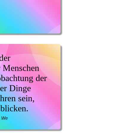
der
r Menschen
obachtung der
er Dinge
hren sein,
blicken.
u We