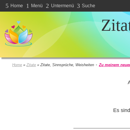
5
1
2
3
Home
Menü
Untermenü
Suche
Zita
-
Home
»
Zitate
»
Zitate, Sinnsprüche, Weisheiten
Zu meinem neue
A
Es sin