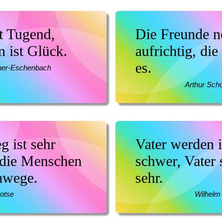
t Tugend,
Die Freunde n
n ist Glück.
aufrichtig, die
es.
ner-Eschenbach
Arthur Sch
 ist sehr
Vater werden i
r die Menschen
schwer, Vater 
mwege.
sehr.
otse
Wilhelm