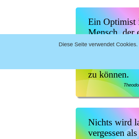
Ein Optimist i
Mensch, der 
Austern bestel
Diese Seite verwendet Cookies. 
Hoffnung, sie
die er darin f
zu können.
Theodo
Nichts wird 
vergessen als