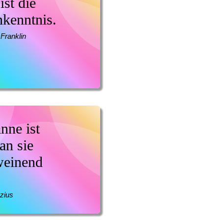
st die
nkenntnis.
Franklin
nne ist
an sie
weinend
zius