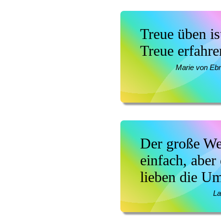
Treue üben is
Treue erfahre
Marie von Eb
Der große Weg
einfach, abe
lieben die U
La