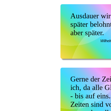
Ausdauer wir
später belohn
aber später.
Wilhe
Gerne der Zei
ich, da alle G
- bis auf eins
Zeiten sind vo