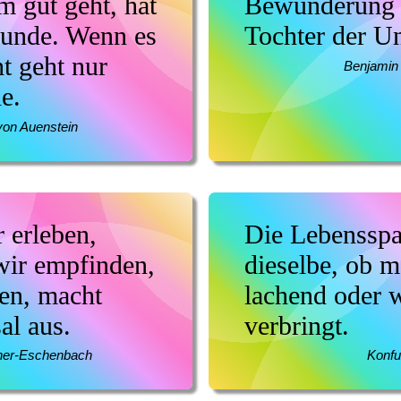
 gut geht, hat
Bewunderung i
eunde. Wenn es
Tochter der U
t geht nur
Benjamin 
e.
von Auenstein
 erleben,
Die Lebensspa
wir empfinden,
dieselbe, ob m
ben, macht
lachend oder 
al aus.
verbringt.
ner-Eschenbach
Konfu