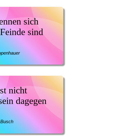
ennen sich
 Feinde sind
openhauer
st nicht
sein dagegen
 Busch