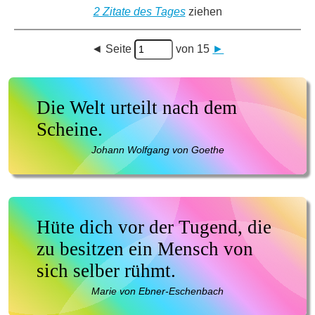
2 Zitate des Tages
ziehen
◄
Seite
von 15
►
Die Welt urteilt nach dem
Scheine.
Johann Wolfgang von Goethe
Hüte dich vor der Tugend, die
zu besitzen ein Mensch von
sich selber rühmt.
Marie von Ebner-Eschenbach