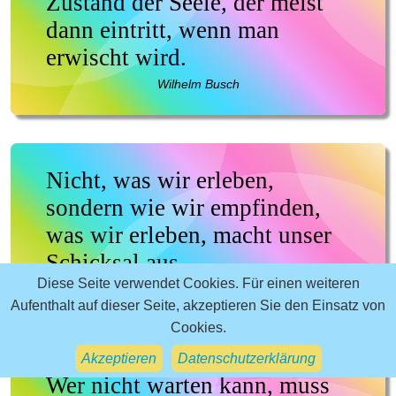
Zustand der Seele, der meist
dann eintritt, wenn man
erwischt wird.
Wilhelm Busch
Nicht, was wir erleben,
sondern wie wir empfinden,
was wir erleben, macht unser
Schicksal aus.
Diese Seite verwendet Cookies. Für einen weiteren
Marie von Ebner-Eschenbach
Aufenthalt auf dieser Seite, akzeptieren Sie den Einsatz von
Cookies.
Akzeptieren
Datenschutzerklärung
Wer nicht warten kann, muss