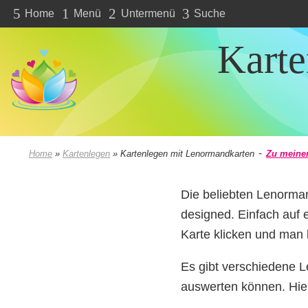
5
1
2
3
Home
Menü
Untermenü
Suche
Karte
-
Home
»
Kartenlegen
»
Kartenlegen mit Lenormandkarten
Zu meine
Die beliebten Lenorma
designed. Einfach auf 
Karte klicken und man 
Es gibt verschiedene 
auswerten können. Hi