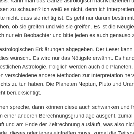
asis. Kann man das Ganze astrologisch nachvollziehen u
ssen zu schauen? Ich weiß es nicht, denn ich interpretier
e nicht, dass sie richtig ist. Es geht nur darum bestimm
n, ob sie greifen und wie sie greifen. Es ist die Neug
ich nur ein Beobachter und bitte jeden es auch genauso 
astrologischen Erklärungen abgegeben. Der Leser kann s
dies wünscht. Es wird nur das Nötigste erwähnt. Es hande
westlichen Astrologie. Folglich werden auch die Planeten,
n verschiedene andere Methoden zur Interpretation hera
nichts zu tun haben. Die Planeten Neptun, Pluto und Ura
ht berücksichtigt.
nen spreche, dann können diese auch schwanken und fr
von einer anderen Berechnungsgrundlage ausgeht, zumal
uft und am Ende der Zeitrechnung ausläuft, was also nic
de, dieses oder jenes eintreffen muss, zumal die Zeits