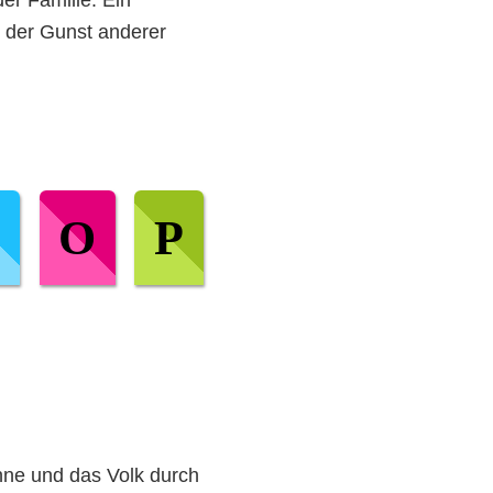
 der Gunst anderer
I
O
P
onne und das Volk durch