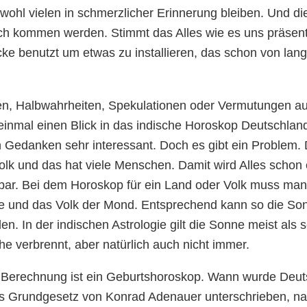
ohl vielen in schmerzlicher Erinnerung bleiben. Und die 
ch kommen werden. Stimmt das Alles wie es uns präsent
ke benutzt um etwas zu installieren, das schon von lang
en, Halbwahrheiten, Spekulationen oder Vermutungen au
einmal einen Blick in das indische Horoskop Deutschlan
 Gedanken sehr interessant. Doch es gibt ein Problem. 
lk und das hat viele Menschen. Damit wird Alles schon 
ssbar. Bei dem Horoskop für ein Land oder Volk muss ma
ne und das Volk der Mond. Entsprechend kann so die So
. In der indischen Astrologie gilt die Sonne meist als s
Nähe verbrennt, aber natürlich auch nicht immer.
e Berechnung ist ein Geburtshoroskop. Wann wurde Deu
s Grundgesetz von Konrad Adenauer unterschrieben, n