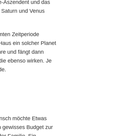
ze-Aszendent und das
d Saturn und Venus
mten Zeitperiode
Haus ein solcher Planet
hre und fängt dann
die ebenso wirken. Je
de.
ensch möchte Etwas
in gewisses Budget zur
er Familie. Ein