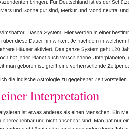
Aszendenten bringen. Für Deutschland ist es der Schüt
, Mars und Sonne gut sind, Merkur und Mond neutral un
Vimshattori-Dasha-System. Hier werden in einer bestim
nn über diese Dauer hin wirken. Je nachdem in welchem 
 mehrere Häuser aktiviert. Das ganze System geht 120 Ja
och hat jeder Planet auch verschiedene Unterplaneten, 
t man geboren ist, greift eine vorherrschende Zeitperio
ich die indische Astrologie zu gegebener Zeit vorstellen.
iner Interpretation
alysieren ist etwas anderes als einen Menschen. Ein M
hn unberechenbar und nicht absehbar sind. Man hat nur e
on anderen abhängig oder an sie gebunden durch Job od