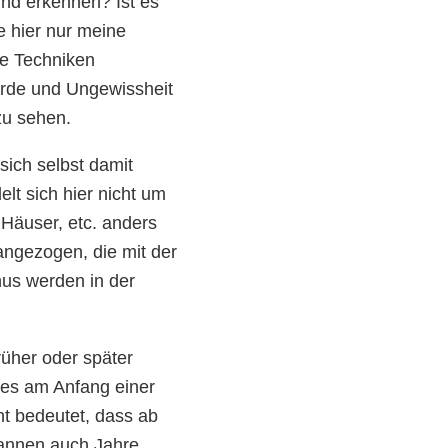
nd erkennen? Ist es
e hier nur meine
te Techniken
ierde und Ungewissheit
zu sehen.
ich selbst damit
lt sich hier nicht um
 Häuser, etc. anders
ngezogen, die mit der
nus werden in der
üher oder später
 es am Anfang einer
ht bedeutet, dass ab
pannen auch Jahre