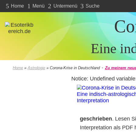
5
1
2
3
Home
Menü
Untermenü
Suche
Co
Eine ind
-
Home
»
Astrologie
»
Corona-Krise in Deutschland
Zu meinem neue
Notice: Undefined variabl
geschrieben
. Lesen Si
Interpretation als PDF 