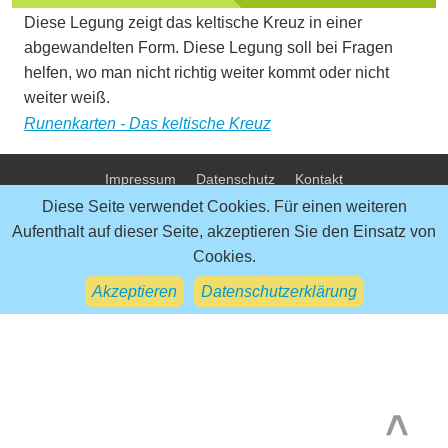
Diese Legung zeigt das keltische Kreuz in einer
abgewandelten Form. Diese Legung soll bei Fragen
helfen, wo man nicht richtig weiter kommt oder nicht
weiter weiß.
Runenkarten - Das keltische Kreuz
Impressum
Datenschutz
Kontakt
Urheberrecht und © copyright by Esoterikbereich.de - 2026
Diese Seite verwendet Cookies. Für einen weiteren
Aufenthalt auf dieser Seite, akzeptieren Sie den Einsatz von
Cookies.
Akzeptieren
Datenschutzerklärung
>