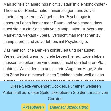
Man sollte sich allerdings nicht zu stark in die Mondknoten-
Theorie der Reinkarnation hineinsteigern und zu viel
hineininterpretieren. Wir geben der Psychologie in
unserem Leben immer mehr Raum und verkennen, dass
auch sie nur ein Konstrukt von Manipulation ist. Werbung,
Marketing, Verkauf - überall versucht man Menschen zu
manipulieren und zu verführen, mit Psychologie.
Das menschliche Denken konstruiert und behauptet
Vieles. Selbst, wenn wir viele Leben hier auf Erden leben
müssen, so erkennen wir dennoch nicht den höheren Plan
dahinter. Wir bilden ihn uns nur ein. Auge um Auge, Zahn
um Zahn ist ein menschliches Denkkonstrukt, weil es das
eigene Ego gerne so sehen möchte. Wer mir Etwas getan
Diese Seite verwendet Cookies. Für einen weiteren
hat, bekommt es zurück. In den Augen eines höheren
Aufenthalt auf dieser Seite, akzeptieren Sie den Einsatz von
Geistes, der Alles erschaffen hat wirkt dies sicher
Cookies.
lächerlich.
Akzeptieren
Datenschutzerklärung