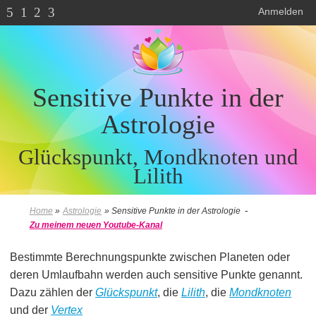
5
1
2
3
Anmelden
Sensitive Punkte in der
Astrologie
Glückspunkt, Mondknoten und
Lilith
-
Home
»
Astrologie
»
Sensitive Punkte in der Astrologie
Zu meinem neuen Youtube-Kanal
Bestimmte Berechnungspunkte zwischen Planeten oder
deren Umlaufbahn werden auch sensitive Punkte genannt.
Dazu zählen der
Glückspunkt
, die
Lilith
, die
Mondknoten
und der
Vertex