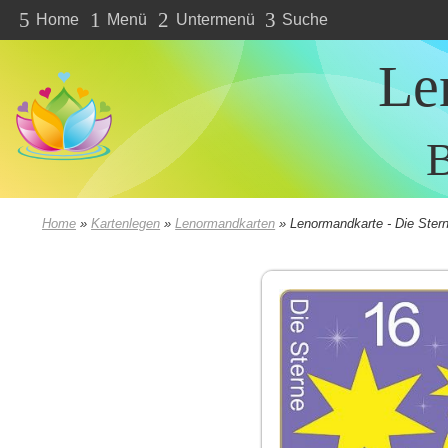
5
1
2
3
Home
Menü
Untermenü
Suche
Le
B
Home
»
Kartenlegen
»
Lenormandkarten
»
Lenormandkarte - Die Ster