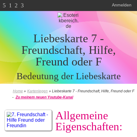
5
1
2
3
Anmelden
Liebeskarte 7 -
Freundschaft, Hilfe,
Freund oder F
Bedeutung der Liebeskarte
Home
»
Kartenlegen
»
Liebeskarte 7 - Freundschaft, Hilfe, Freund oder F
-
Zu meinem neuen Youtube-Kanal
Allgemeine
Eigenschaften: