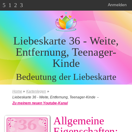
5
1
2
3
Anmelden
Liebeskarte 36 - Weite,
Entfernung, Teenager-
Kinde
Bedeutung der Liebeskarte
Home
»
Kartenlegen
»
-
Liebeskarte 36 - Weite, Entfernung, Teenager-Kinde
Zu meinem neuen Youtube-Kanal
Allgemeine
Eigenschaften: