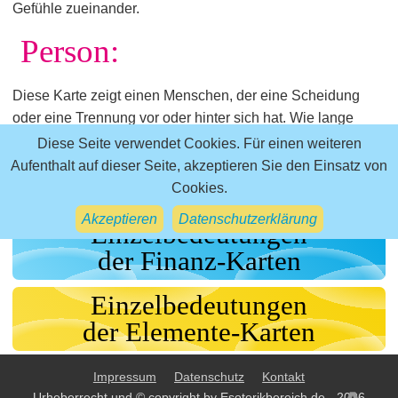
Gefühle zueinander.
Person:
Diese Karte zeigt einen Menschen, der eine Scheidung
oder eine Trennung vor oder hinter sich hat. Wie lange
diese zurückliegt spielt keine Rolle, sondern ob es ihn
Diese Seite verwendet Cookies. Für einen weiteren
noch belastet.
Aufenthalt auf dieser Seite, akzeptieren Sie den Einsatz von
Cookies.
zurück zur Übersicht aller 36 Liebeskarten
Akzeptieren
Datenschutzerklärung
Einzelbedeutungen
der Finanz-Karten
Einzelbedeutungen
der Elemente-Karten
Impressum
Datenschutz
Kontakt
Urheberrecht und © copyright by Esoterikbereich.de - 2026