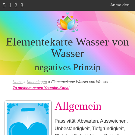
5
1
2
3
Anmelden
Elementekarte Wasser von
Wasser
negatives Prinzip
-
Home
»
Kartenlegen
»
Elementekarte Wasser von Wasser
Zu meinem neuen Youtube-Kanal
Allgemein
Passivität, Abwarten, Ausweichen,
Unbeständigkeit, Tiefgründigkeit,