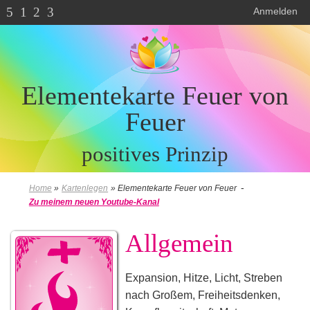
5
1
2
3
Anmelden
Elementekarte Feuer von
Feuer
positives Prinzip
-
Home
»
Kartenlegen
»
Elementekarte Feuer von Feuer
Zu meinem neuen Youtube-Kanal
Allgemein
Expansion, Hitze, Licht, Streben
nach Großem, Freiheitsdenken,