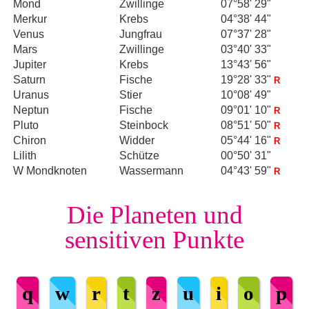
Mond
Zwillinge
07°58' 29"
Merkur
Krebs
04°38' 44"
Venus
Jungfrau
07°37' 28"
Mars
Zwillinge
03°40' 33"
Jupiter
Krebs
13°43' 56"
Saturn
Fische
19°28' 33"
R
Uranus
Stier
10°08' 49"
Neptun
Fische
09°01' 10"
R
Pluto
Steinbock
08°51' 50"
R
Chiron
Widder
05°44' 16"
R
Lilith
Schütze
00°50' 31"
W Mondknoten
Wassermann
04°43' 59"
R
Die Planeten und
sensitiven Punkte
q
w
r
t
z
u
i
o
p