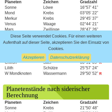
Planeten
Zeichen
Gradzahl
Sonne
Löwe
16°57' 41"
Mond
Krebs
03°05' 22"
Merkur
Krebs
29°45' 37"
Venus
Waage
02°44' 21"
Mars
Zwillinge
28°47' 26"
Jupiter
Löwe
08°50' 49"
Diese Seite verwendet Cookies. Für einen weiteren
Saturn
Widder
14°35' 26"
R
Aufenthalt auf dieser Seite, akzeptieren Sie den Einsatz von
Uranus
Zwillinge
05°15' 42"
Cookies.
Neptun
Widder
04°08' 03"
R
Pluto
Wassermann
03°58' 43"
Akzeptieren
Datenschutzerklärung
R
Chiron
Stier
00°51' 09"
R
Lilith
Schütze
25°57' 24"
W Mondknoten
Wassermann
29°50' 52"
R
Planetenstände nach siderischer
Berechnung
Planeten
Zeichen
Gradzahl
Sonne
Krebs
21°50' 48"