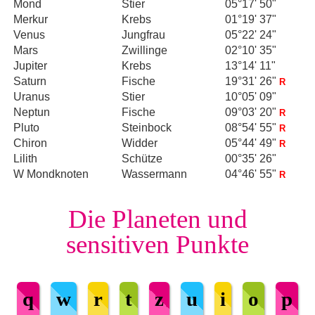
Mond
Stier
05°17' 50"
Merkur
Krebs
01°19' 37"
Venus
Jungfrau
05°22' 24"
Mars
Zwillinge
02°10' 35"
Jupiter
Krebs
13°14' 11"
Saturn
Fische
19°31' 26"
R
Uranus
Stier
10°05' 09"
Neptun
Fische
09°03' 20"
R
Pluto
Steinbock
08°54' 55"
R
Chiron
Widder
05°44' 49"
R
Lilith
Schütze
00°35' 26"
W Mondknoten
Wassermann
04°46' 55"
R
Die Planeten und
sensitiven Punkte
q
w
r
t
z
u
i
o
p