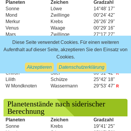
Planeten
Zeichen
Gradzahl
Sonne
Löwe
14°48' 17"
Mond
Zwillinge
00°24' 42"
Merkur
Krebs
26°26' 29"
Venus
Waage
00°29' 16"
Mars
Zwillinge
27°17' 27"
Jupiter
Löwe
08°21' 04"
Diese Seite verwendet Cookies. Für einen weiteren
Saturn
Widder
14°38' 18"
R
Aufenthalt auf dieser Seite, akzeptieren Sie den Einsatz von
Uranus
Zwillinge
05°12' 01"
Cookies.
Neptun
Widder
04°10' 12"
R
Pluto
Wassermann
04°01' 47"
Akzeptieren
Datenschutzerklärung
R
Chiron
Stier
00°51' 42"
R
Lilith
Schütze
25°42' 18"
W Mondknoten
Wassermann
29°53' 47"
R
Planetenstände nach siderischer
Berechnung
Planeten
Zeichen
Gradzahl
Sonne
Krebs
19°41' 25"